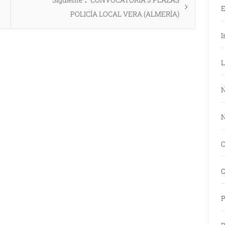
E
siguiente:
POLICÍA LOCAL VERA (ALMERÍA)
I
L
N
N
O
O
P