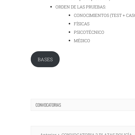
ORDEN DE LAS PRUEBAS:
CONOCIMIENTOS (TEST + CAS
FÍSICAS
PSICOTÉCNICO
MÉDICO
BASES
CONVOCATORIAS
Navegación
Entrada
Anterior
CONVOCATORIA 2 PLAZAS POLICÍA