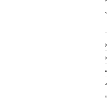
R
S
j
j
a
m