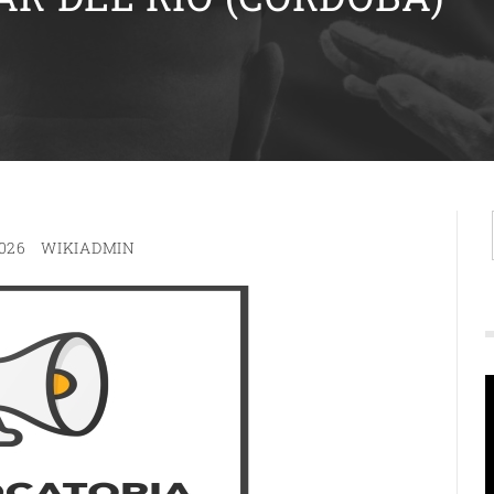
026
WIKIADMIN
R
d
v