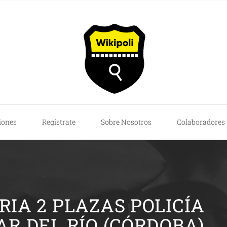
iones
Regístrate
Sobre Nosotros
Colaboradores
IA 2 PLAZAS POLICÍA
R DEL RÍO (CÓRDOBA)