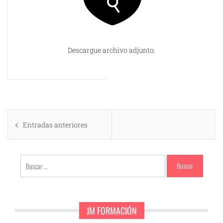
Descargue archivo adjunto.
Navegación
Entradas anteriores
de
entradas
Buscar:
JM FORMACIÓN