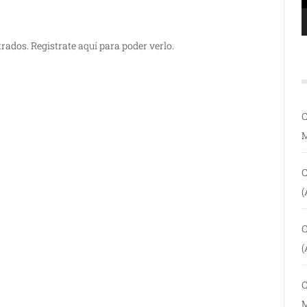
trados. Registrate
aquí
para poder verlo.
C
C
(
C
(
C