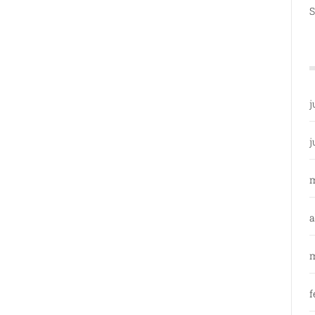
S
j
j
a
m
f