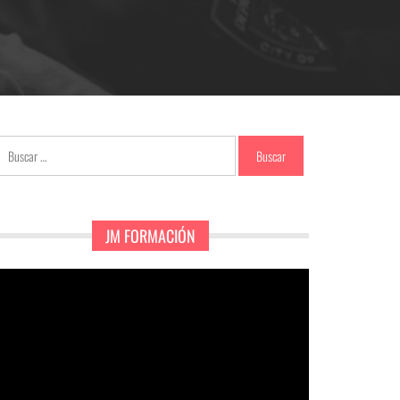
Buscar:
JM FORMACIÓN
eproductor
e
ídeo