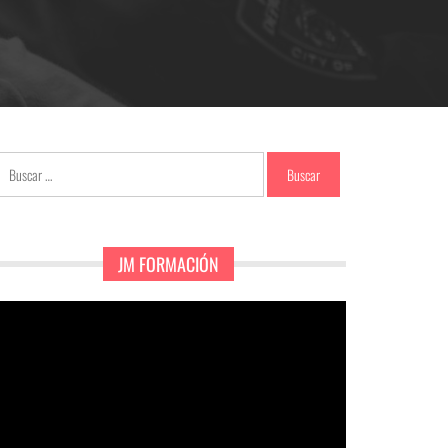
Buscar:
JM FORMACIÓN
eproductor
e
ídeo