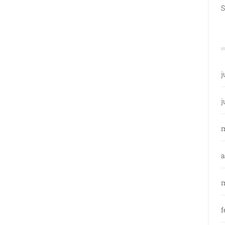
S
j
j
a
m
f