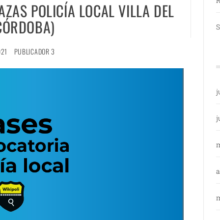
R
AZAS POLICÍA LOCAL VILLA DEL
(CÓRDOBA)
S
021
PUBLICADOR 3
j
j
a
m