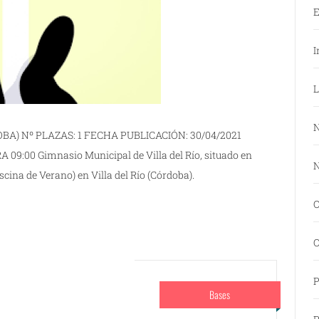
E
I
L
N
A) Nº PLAZAS: 1 FECHA PUBLICACIÓN: 30/04/2021
09:00 Gimnasio Municipal de Villa del Río, situado en
N
iscina de Verano) en Villa del Río (Córdoba).
O
O
P
Bases