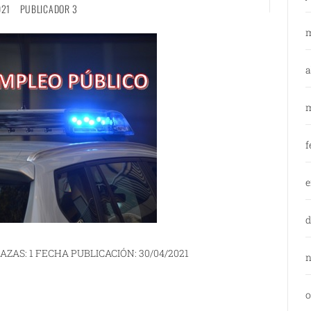
021
PUBLICADOR 3
m
a
m
f
e
d
AZAS: 1 FECHA PUBLICACIÓN: 30/04/2021
n
o