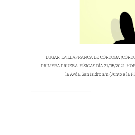
LUGAR: LVILLAFRANCA DE CÓRDOBA (CÓRDOB
PRIMERA PRUEBA: FÍSICAS DÍA 21/05/2021; HORA 
la Avda. San Isidro s/n (Junto a la P