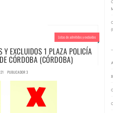
C
(
Listas de admitidos y excluidos
S Y EXCLUIDOS 1 PLAZA POLICÍA
 DE CÓRDOBA (CÓRDOBA)
A
021
PUBLICADOR 3
B
C
C