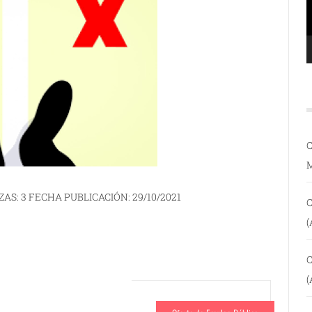
C
AS: 3 FECHA PUBLICACIÓN: 29/10/2021
C
(
C
(