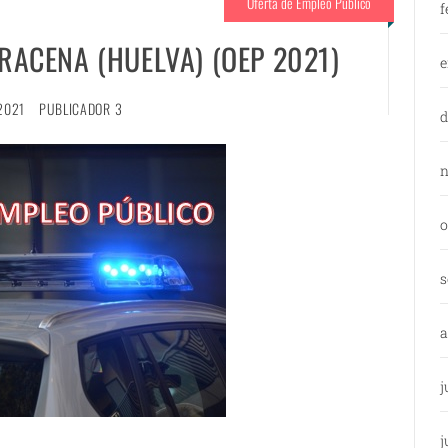
Oferta de Empleo Público
f
ARACENA (HUELVA) (OEP 2021)
e
2021
PUBLICADOR 3
d
n
o
s
a
j
j