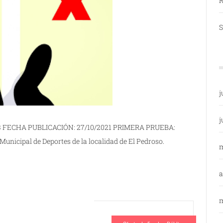
R
S
j
j
3 FECHA PUBLICACIÓN: 27/10/2021 PRIMERA PRUEBA:
unicipal de Deportes de la localidad de El Pedroso.
a
m