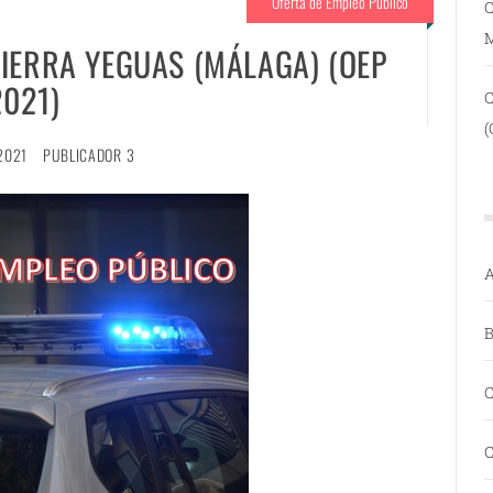
Oferta de Empleo Público
C
SIERRA YEGUAS (MÁLAGA) (OEP
2021)
(
2021
PUBLICADOR 3
A
B
C
C