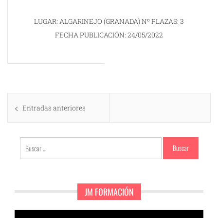
LUGAR: ALGARINEJO (GRANADA) Nº PLAZAS: 3
FECHA PUBLICACIÓN: 24/05/2022
Navegación
Entradas anteriores
de
entradas
Buscar:
JM FORMACIÓN
Reproductor