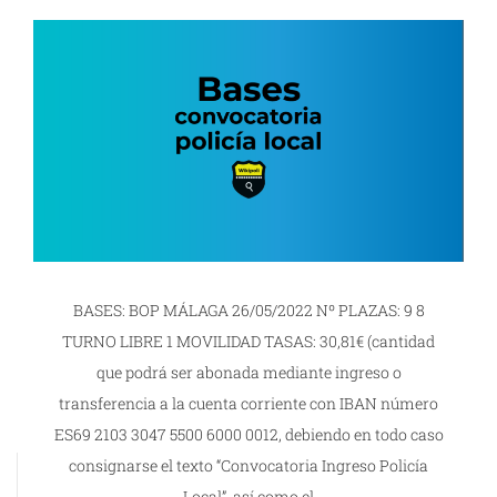
BASES: BOP MÁLAGA 26/05/2022 Nº PLAZAS: 9 8
TURNO LIBRE 1 MOVILIDAD TASAS: 30,81€ (cantidad
que podrá ser abonada mediante ingreso o
transferencia a la cuenta corriente con IBAN número
ES69 2103 3047 5500 6000 0012, debiendo en todo caso
consignarse el texto “Convocatoria Ingreso Policía
Local”, así como el