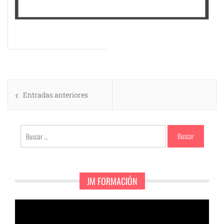
Navegación
Entradas anteriores
de
entradas
Buscar:
JM FORMACIÓN
Reproductor
de