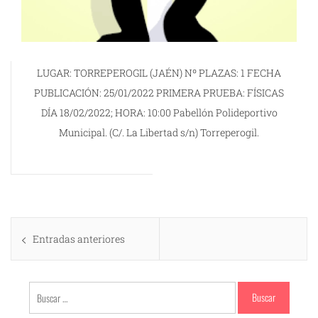
LUGAR: TORREPEROGIL (JAÉN) Nº PLAZAS: 1 FECHA
PUBLICACIÓN: 25/01/2022 PRIMERA PRUEBA: FÍSICAS
DÍA 18/02/2022; HORA: 10:00 Pabellón Polideportivo
Municipal. (C/. La Libertad s/n) Torreperogil.
Navegación
Entradas anteriores
de
entradas
Buscar: