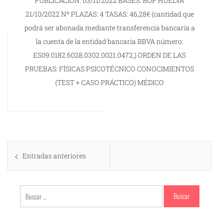
PUBLICACIÓN: 03/11/2022 BASES: BOP HUELVA
21/10/2022 Nº PLAZAS: 4 TASAS: 46,28€ (cantidad que
podrá ser abonada mediante transferencia bancaria a
la cuenta de la entidad bancaria BBVA número:
ES09.0182.6028.0302.0021.0472,) ORDEN DE LAS
PRUEBAS: FÍSICAS PSICOTÉCNICO CONOCIMIENTOS
(TEST + CASO PRÁCTICO) MÉDICO
Navegación
Entradas anteriores
de
entradas
Buscar: