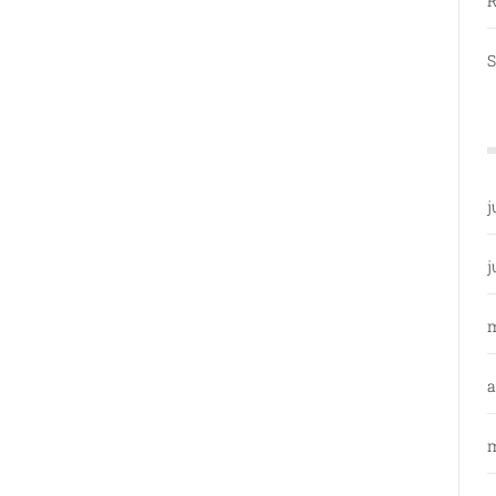
R
S
j
j
a
m