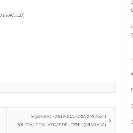
C
O PRÁCTICO)
(
A
B
C
Entrada
Siguiente
CONVOCATORIA 2 PLAZAS
C
siguiente:
POLICÍA LOCAL VEGAS DEL GENIL (GRANADA)