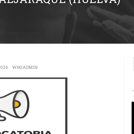
2026
WIKIADMIN
R
d
v