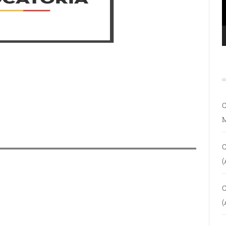
C
C
(
C
(