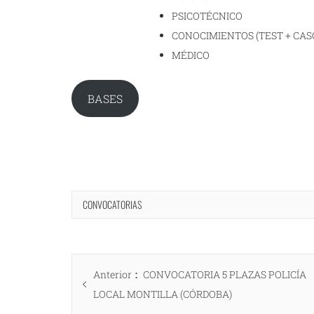
PSICOTÉCNICO
CONOCIMIENTOS (TEST + CAS
MÉDICO
BASES
CONVOCATORIAS
Navegación
Entrada
Anterior
CONVOCATORIA 5 PLAZAS POLICÍA
de
anterior:
LOCAL MONTILLA (CÓRDOBA)
entradas