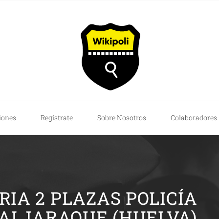
iones
Regístrate
Sobre Nosotros
Colaboradores
IA 2 PLAZAS POLICÍA
 ALJARAQUE (HUELVA)