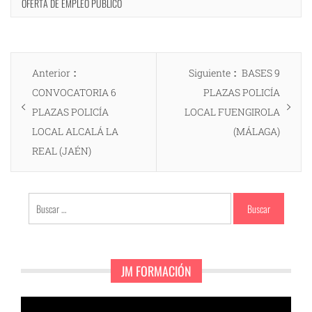
OFERTA DE EMPLEO PÚBLICO
Navegación
Entrada
Entrada
Anterior
Siguiente
BASES 9
de
anterior:
siguiente:
CONVOCATORIA 6
PLAZAS POLICÍA
entradas
PLAZAS POLICÍA
LOCAL FUENGIROLA
LOCAL ALCALÁ LA
(MÁLAGA)
REAL (JAÉN)
Buscar:
JM FORMACIÓN
Reproductor