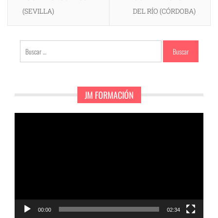
(SEVILLA)
DEL RÍO (CÓRDOBA)
Buscar:
JM FORMACIÓN
Reproductor
de
vídeo
00:00
02:34