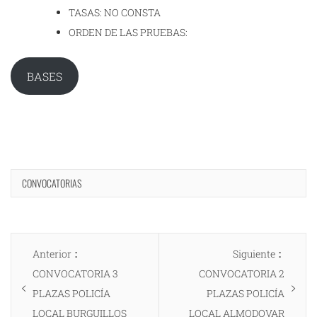
TASAS: NO CONSTA
ORDEN DE LAS PRUEBAS:
BASES
CONVOCATORIAS
Navegación
Entrada
Entrad
Anterior
Siguiente
de
anterior:
siguien
CONVOCATORIA 3
CONVOCATORIA 2
entradas
PLAZAS POLICÍA
PLAZAS POLICÍA
LOCAL BURGUILLOS
LOCAL ALMODOVAR