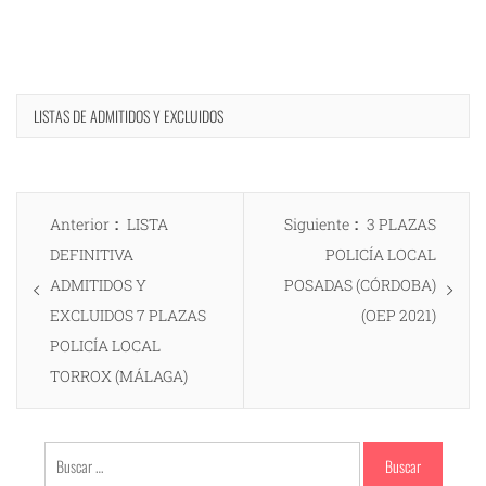
LISTAS DE ADMITIDOS Y EXCLUIDOS
Navegación
Entrada
Entrada
Anterior
LISTA
Siguiente
3 PLAZAS
de
anterior:
siguiente:
DEFINITIVA
POLICÍA LOCAL
entradas
ADMITIDOS Y
POSADAS (CÓRDOBA)
EXCLUIDOS 7 PLAZAS
(OEP 2021)
POLICÍA LOCAL
TORROX (MÁLAGA)
Buscar: