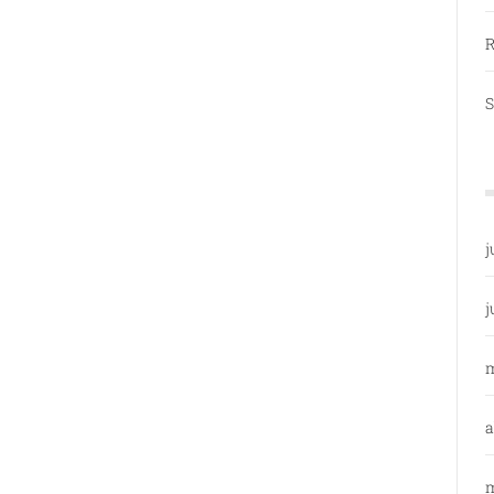
R
S
j
j
a
m