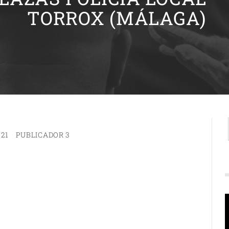
TORROX (MÁLAGA)
21
PUBLICADOR 3
R
d
v