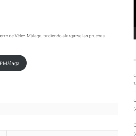
erro de Vélez-Málaga, pudiendo alargarse las pruebas
PMálaga
C
C
(
C
(