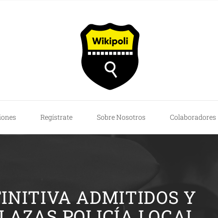
iones
Regístrate
Sobre Nosotros
Colaboradores
FINITIVA ADMITIDOS Y
PLAZAS POLICÍA LOCAL