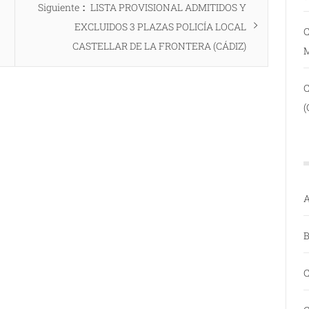
Entrada
Siguiente
LISTA PROVISIONAL ADMITIDOS Y
siguiente:
EXCLUIDOS 3 PLAZAS POLICÍA LOCAL
C
CASTELLAR DE LA FRONTERA (CÁDIZ)
(
A
B
C