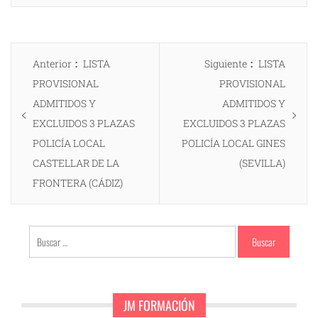
Navegación
Entrada
Entrada
Anterior
LISTA
Siguiente
LISTA
de
anterior:
siguiente:
PROVISIONAL
PROVISIONAL
entradas
ADMITIDOS Y
ADMITIDOS Y
EXCLUIDOS 3 PLAZAS
EXCLUIDOS 3 PLAZAS
POLICÍA LOCAL
POLICÍA LOCAL GINES
CASTELLAR DE LA
(SEVILLA)
FRONTERA (CÁDIZ)
Buscar:
JM FORMACIÓN