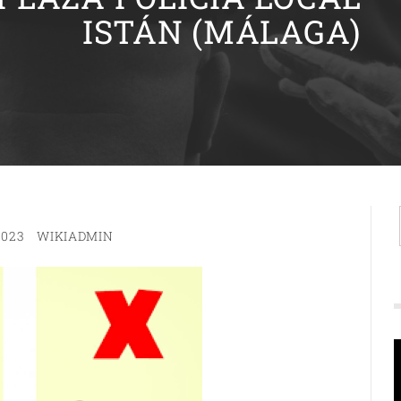
ISTÁN (MÁLAGA)
2023
WIKIADMIN
R
d
v