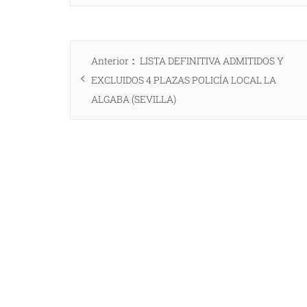
Navegación
Entrada
Anterior
LISTA DEFINITIVA ADMITIDOS Y
de
anterior:
EXCLUIDOS 4 PLAZAS POLICÍA LOCAL LA
entradas
ALGABA (SEVILLA)