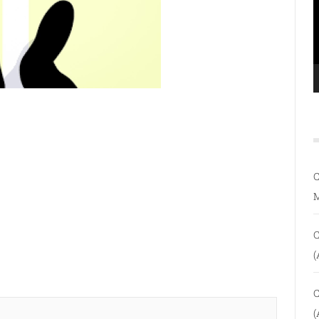
C
C
(
C
(