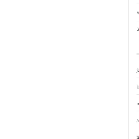
R
S
j
j
a
m