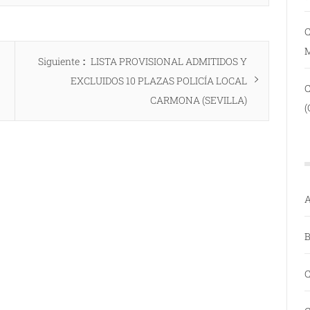
C
Entrada
Siguiente
LISTA PROVISIONAL ADMITIDOS Y
siguiente:
EXCLUIDOS 10 PLAZAS POLICÍA LOCAL
CARMONA (SEVILLA)
(
A
B
C