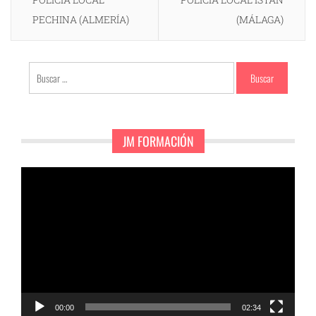
PECHINA (ALMERÍA)
(MÁLAGA)
Buscar:
JM FORMACIÓN
Reproductor
de
vídeo
00:00
02:34