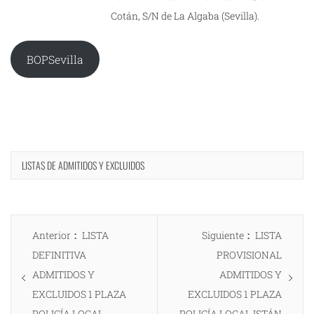
Cotán, S/N de La Algaba (Sevilla).
BOPSevilla
LISTAS DE ADMITIDOS Y EXCLUIDOS
Navegación
Entrada
Entrada
Anterior
LISTA
Siguiente
LISTA
de
anterior:
siguiente:
DEFINITIVA
PROVISIONAL
entradas
ADMITIDOS Y
ADMITIDOS Y
EXCLUIDOS 1 PLAZA
EXCLUIDOS 1 PLAZA
POLICÍA LOCAL
POLICÍA LOCAL ISTÁN