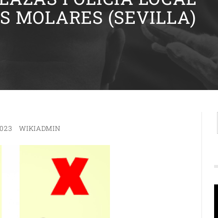
S MOLARES (SEVILLA)
2023
WIKIADMIN
R
d
v