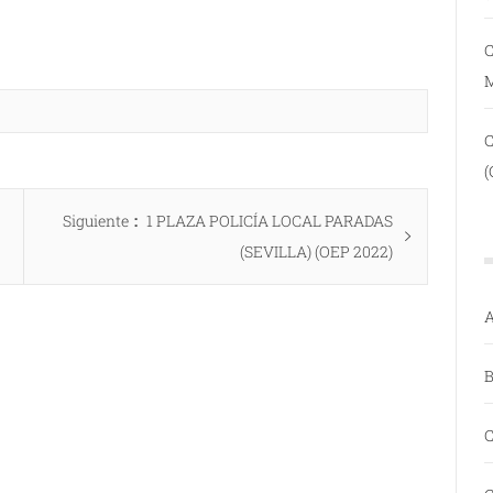
C
(
Entrada
Siguiente
1 PLAZA POLICÍA LOCAL PARADAS
siguiente:
(SEVILLA) (OEP 2022)
A
B
C