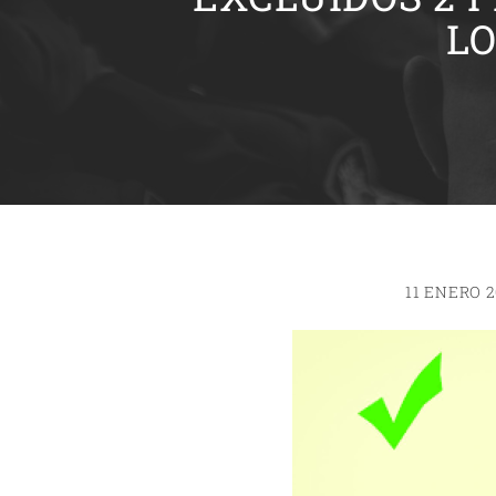
LO
11 ENERO 