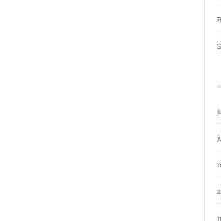
R
S
j
j
a
m