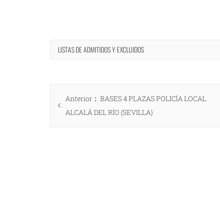
LISTAS DE ADMITIDOS Y EXCLUIDOS
Navegación
Entrada
Anterior
BASES 4 PLAZAS POLICÍA LOCAL
de
anterior:
ALCALÁ DEL RÍO (SEVILLA)
entradas