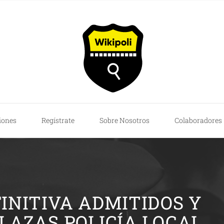
iones
Regístrate
Sobre Nosotros
Colaboradores
FINITIVA ADMITIDOS Y
PLAZAS POLICÍA LOCAL