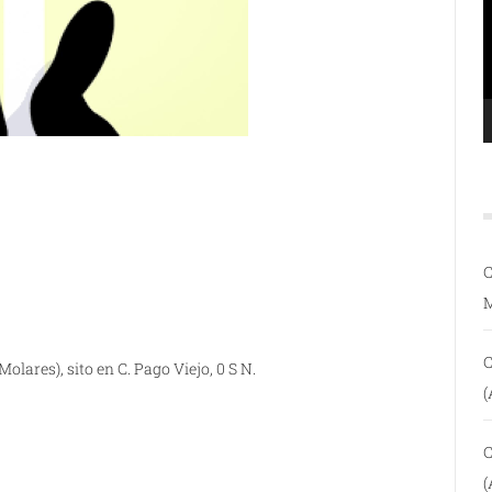
C
C
Molares), sito en C. Pago Viejo, 0 S N.
(
C
(