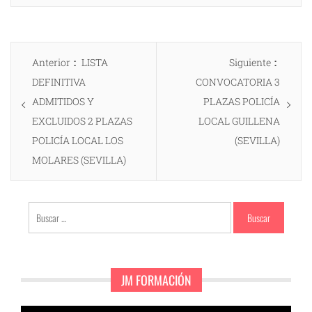
Navegación
Entrada
Entrad
Anterior
LISTA
Siguiente
de
anterior:
siguien
DEFINITIVA
CONVOCATORIA 3
entradas
ADMITIDOS Y
PLAZAS POLICÍA
EXCLUIDOS 2 PLAZAS
LOCAL GUILLENA
POLICÍA LOCAL LOS
(SEVILLA)
MOLARES (SEVILLA)
Buscar:
JM FORMACIÓN