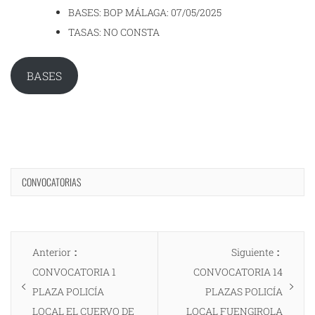
BASES: BOP MÁLAGA: 07/05/2025
TASAS: NO CONSTA
BASES
CONVOCATORIAS
Navegación
Entrada
Entrad
Anterior
Siguiente
de
anterior:
siguien
CONVOCATORIA 1
CONVOCATORIA 14
entradas
PLAZA POLICÍA
PLAZAS POLICÍA
LOCAL EL CUERVO DE
LOCAL FUENGIROLA