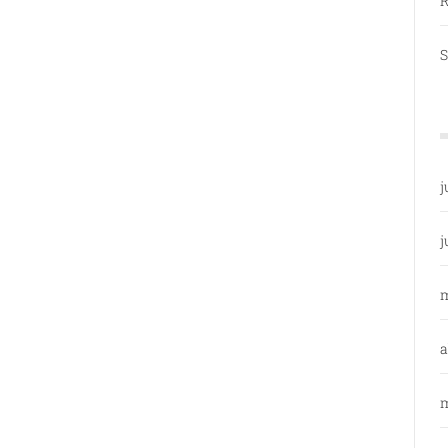
R
S
j
j
a
m