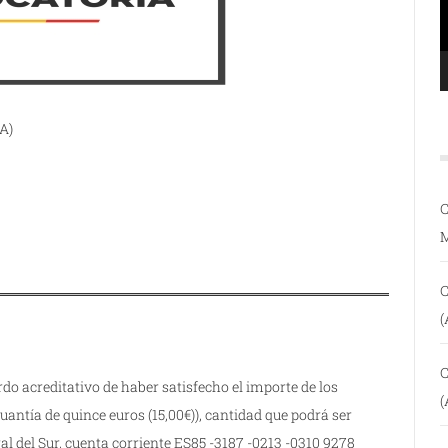
A)
C
C
(
C
o acreditativo de haber satisfecho el importe de los
(
antía de quince euros (15,00€)), cantidad que podrá ser
al del Sur, cuenta corriente ES85 -3187 -0213 -0310 9278