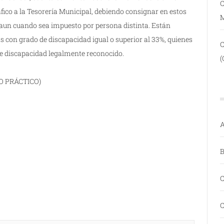
C
ráfico a la Tesorería Municipal, debiendo consignar en estos
 aun cuando sea impuesto por persona distinta. Están
s con grado de discapacidad igual o superior al 33%, quienes
de discapacidad legalmente reconocido.
(
O PRÁCTICO)
A
B
C
C