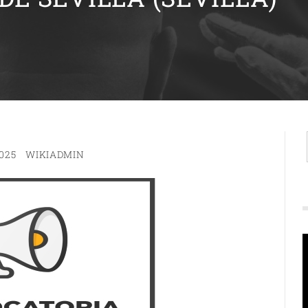
025
WIKIADMIN
R
d
v