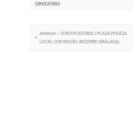
CONVOCATORIAS
Navegación
Entrada
Anterior
CONVOCATORIA 1 PLAZA POLICÍA
de
anterior:
LOCAL CUEVAS DEL BECERRO (MÁLAGA)
entradas