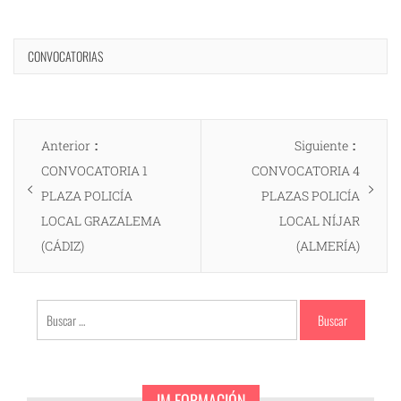
CONVOCATORIAS
Navegación
Entrada
Entrad
Anterior
Siguiente
de
anterior:
siguien
CONVOCATORIA 1
CONVOCATORIA 4
entradas
PLAZA POLICÍA
PLAZAS POLICÍA
LOCAL GRAZALEMA
LOCAL NÍJAR
(CÁDIZ)
(ALMERÍA)
Buscar:
JM FORMACIÓN