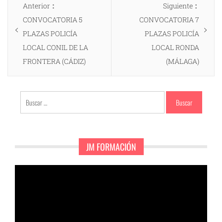
Entrada
Entrad
Anterior
Siguiente
de
anterior:
siguien
CONVOCATORIA 5
CONVOCATORIA 7
entradas
PLAZAS POLICÍA
PLAZAS POLICÍA
LOCAL CONIL DE LA
LOCAL RONDA
FRONTERA (CÁDIZ)
(MÁLAGA)
Buscar:
JM FORMACIÓN
Reproductor
de
vídeo