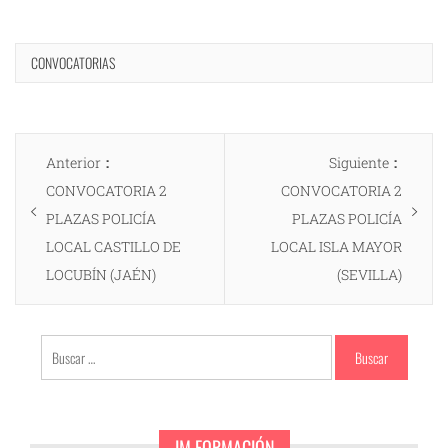
CONVOCATORIAS
Navegación
Entrada
Entrad
Anterior
Siguiente
de
anterior:
siguien
CONVOCATORIA 2
CONVOCATORIA 2
entradas
PLAZAS POLICÍA
PLAZAS POLICÍA
LOCAL CASTILLO DE
LOCAL ISLA MAYOR
LOCUBÍN (JAÉN)
(SEVILLA)
Buscar:
JM FORMACIÓN