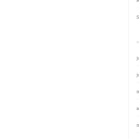
R
S
j
j
a
m