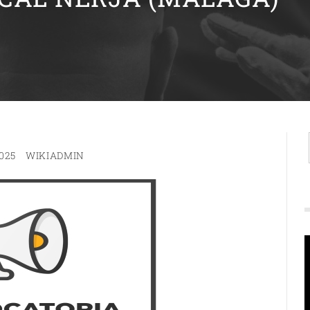
025
WIKIADMIN
R
d
v