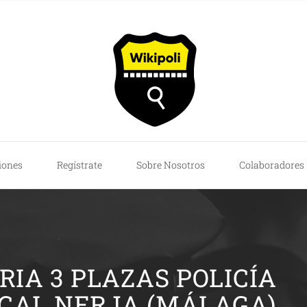
iones
Regístrate
Sobre Nosotros
Colaboradores
IA 3 PLAZAS POLICÍA
CAL NERJA (MÁLAGA)