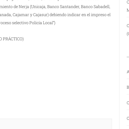
C
miento de Nerja (Unicaja, Banco Santander, Banco Sabadell,
ranada, Cajamar y Cajasur) debiendo indicar en el impreso el
oceso selectivo Policía Local”)
(
O PRÁCTICO)
A
B
C
C