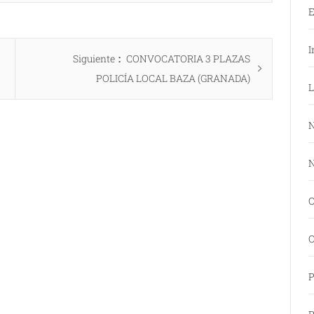
E
I
Entrada
Siguiente
CONVOCATORIA 3 PLAZAS
siguiente:
POLICÍA LOCAL BAZA (GRANADA)
L
N
N
O
O
P