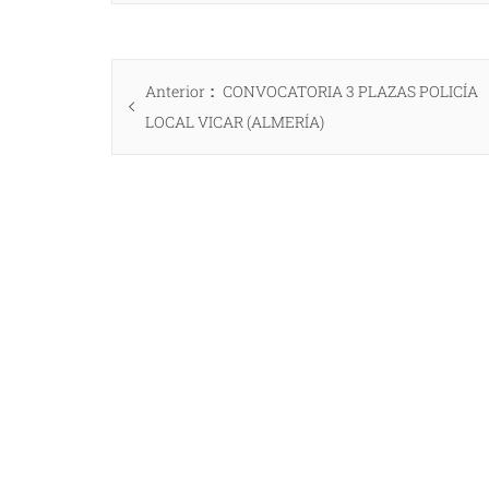
Navegación
Entrada
Anterior
CONVOCATORIA 3 PLAZAS POLICÍA
de
anterior:
LOCAL VICAR (ALMERÍA)
entradas