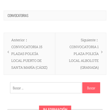
CONVOCATORIAS
Navegación
Entrada
Entrad
Anterior
Siguiente
de
anterior:
siguien
CONVOCATORIA 15
CONVOCATORIA 1
entradas
PLAZAS POLICÍA
PLAZA POLICÍA
LOCAL PUERTO DE
LOCAL ALBOLOTE
SANTA MARÍA (CÁDIZ)
(GRANADA)
Buscar:
JM FORMACIÓN