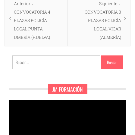
Entrada
Entrad
Anterior
Siguiente
de
anterior:
siguien
CONVOCATORIA 4
CONVOCATORIA 3
entradas
PLAZAS POLICÍA
PLAZAS POLICÍA
LOCAL PUNTA
LOCAL VICAR
UMBRÍA (HUELVA)
(ALMERÍA)
Buscar:
JM FORMACIÓN
Reproductor
de
vídeo