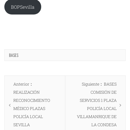
BOPSevilla
BASES
Navegación
Entrada
Entrada
Anterior
Siguiente
BASES
de
anterior:
siguiente:
REALIZACIÓN
COMISIÓN DE
entradas
RECONOCIMIENTO
SERVICIOS 1 PLAZA
MÉDICO PLAZAS
POLICÍA LOCAL
POLICÍA LOCAL
VILLAMANRIQUE DE
SEVILLA
LA CONDESA