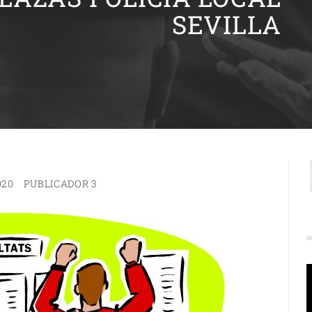
SEVILLA
020
PUBLICADOR 3
R
d
v