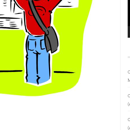
C
C
(
C
(