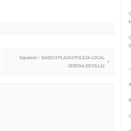
C
(
Entrada
Siguiente
BASES 5 PLAZAS POLICÍA LOCAL
siguiente:
GERENA (SEVILLA)
A
B
C