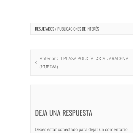
RESULTADOS / PUBLICACIONES DE INTERÉS
Navegación
Entrada
Anterior
1 PLAZA POLICÍA LOCAL ARACENA
de
anterior:
(HUELVA)
entradas
DEJA UNA RESPUESTA
Debes estar conectado para dejar un comentario.