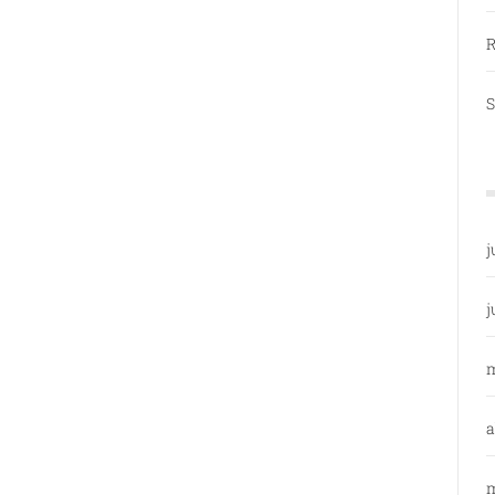
R
S
j
j
a
m