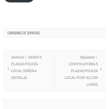
COMISIONES DE SERVICIOS
Navegación
Entrada
Entrad
Anterior
BASES 5
Siguiente
de
anterior:
siguien
PLAZAS POLICÍA
CONVOCATORIA 5
entradas
LOCAL GERENA
PLAZAS POLICÍA
(SEVILLA)
LOCAL POZO ALCÓN
(JAÉN)