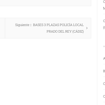
C
Entrada
Siguiente
BASES 3 PLAZAS POLICÍA LOCAL
(
siguiente:
PRADO DEL REY (CÁDIZ)
A
B
C
C