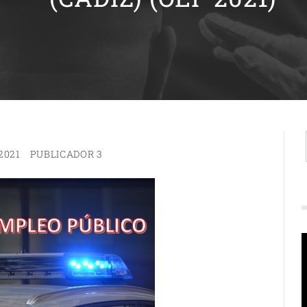
2021
PUBLICADOR 3
R
d
v