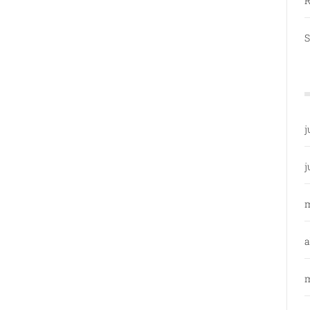
R
S
j
j
a
m