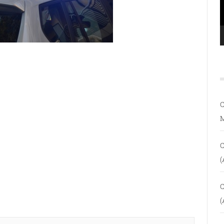
C
C
(
C
(