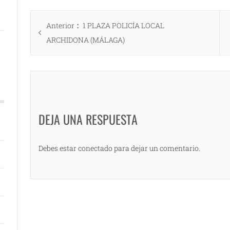
Navegación
Entrada
Anterior
1 PLAZA POLICÍA LOCAL
de
anterior:
ARCHIDONA (MÁLAGA)
entradas
DEJA UNA RESPUESTA
Debes estar conectado para dejar un comentario.