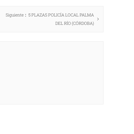
Entrada
Siguiente
5 PLAZAS POLICÍA LOCAL PALMA
siguiente:
DEL RÍO (CÓRDOBA)