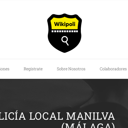
iones
Regístrate
Sobre Nosotros
Colaboradores
LICÍA LOCAL MANILVA
(MÁLAGA)