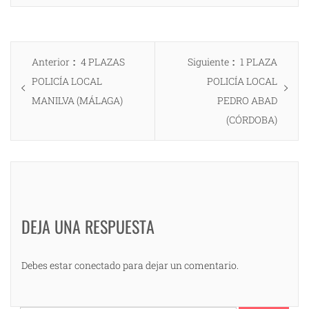
Navegación
Entrada
Entrada
Anterior
4 PLAZAS
Siguiente
1 PLAZA
de
anterior:
siguiente:
POLICÍA LOCAL
POLICÍA LOCAL
entradas
MANILVA (MÁLAGA)
PEDRO ABAD
(CÓRDOBA)
DEJA UNA RESPUESTA
Debes estar conectado para dejar un comentario.