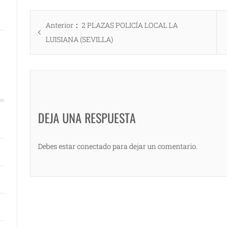
Navegación
Entrada
Anterior
2 PLAZAS POLICÍA LOCAL LA
de
anterior:
LUISIANA (SEVILLA)
entradas
DEJA UNA RESPUESTA
Debes estar conectado para dejar un comentario.