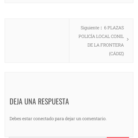
Navegación
Entrada
Siguiente
6 PLAZAS
de
siguiente:
POLICÍA LOCAL CONIL
entradas
DE LA FRONTERA
(CÁDIZ)
DEJA UNA RESPUESTA
Debes estar conectado para dejar un comentario.