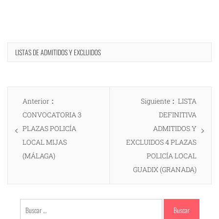
LISTAS DE ADMITIDOS Y EXCLUIDOS
Navegación
Entrada
Entrada
Anterior
Siguiente
LISTA
de
anterior:
siguiente:
CONVOCATORIA 3
DEFINITIVA
entradas
PLAZAS POLICÍA
ADMITIDOS Y
LOCAL MIJAS
EXCLUIDOS 4 PLAZAS
(MÁLAGA)
POLICÍA LOCAL
GUADIX (GRANADA)
Buscar: