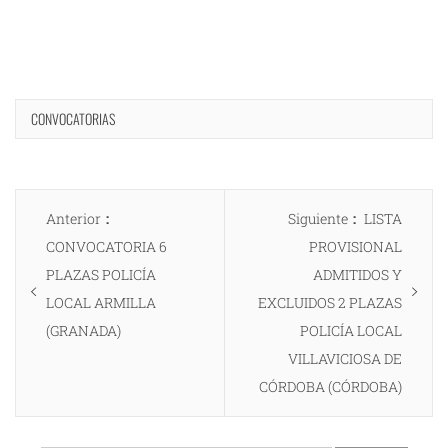
CONVOCATORIAS
Navegación
Entrada
Entrada
Anterior
Siguiente
LISTA
de
anterior:
siguiente:
CONVOCATORIA 6
PROVISIONAL
entradas
PLAZAS POLICÍA
ADMITIDOS Y
LOCAL ARMILLA
EXCLUIDOS 2 PLAZAS
(GRANADA)
POLICÍA LOCAL
VILLAVICIOSA DE
CÓRDOBA (CÓRDOBA)