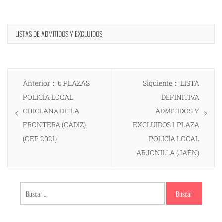
LISTAS DE ADMITIDOS Y EXCLUIDOS
Navegación
Entrada
Entrada
Anterior
6 PLAZAS
Siguiente
LISTA
de
anterior:
siguiente:
POLICÍA LOCAL
DEFINITIVA
entradas
CHICLANA DE LA
ADMITIDOS Y
FRONTERA (CÁDIZ)
EXCLUIDOS 1 PLAZA
(OEP 2021)
POLICÍA LOCAL
ARJONILLA (JAÉN)
Buscar: