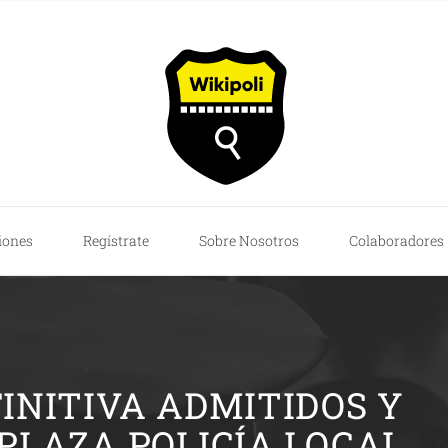
iones
Regístrate
Sobre Nosotros
Colaboradores
FINITIVA ADMITIDOS Y
 PLAZA POLICÍA LOCAL