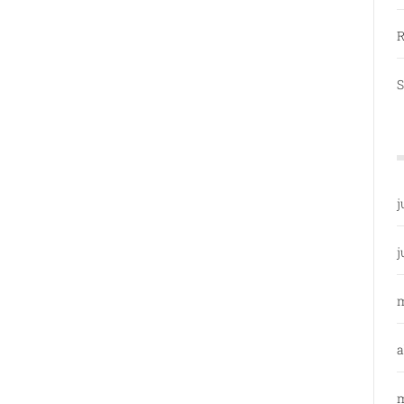
R
S
j
j
a
m