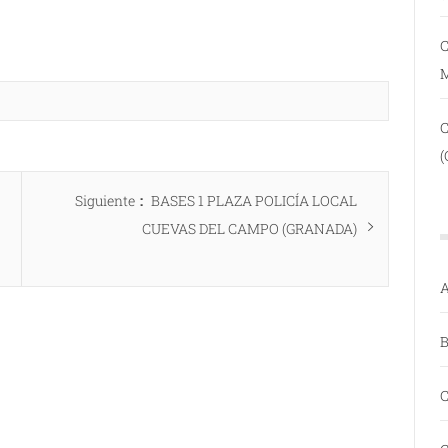
C
(
Entrada
Siguiente
BASES 1 PLAZA POLICÍA LOCAL
siguiente:
CUEVAS DEL CAMPO (GRANADA)
A
B
C