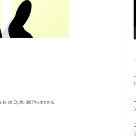
C
C
sita en Egido del Puente s/n,
(
C
(