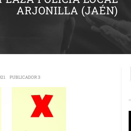
ARJONILLA (JAÉN)
021
PUBLICADOR 3
R
d
v