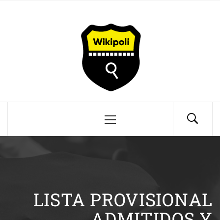
Saltar
Wikipoli
al
contenido
Información Policía Local
Menú
principal
LISTA PROVISIONAL
ADMITIDOS Y