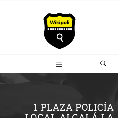
Saltar
Wikipoli
al
contenido
Información Policía Local
Menú
principal
1 PLAZA POLICÍA
LOCAL ALCALÁ LA