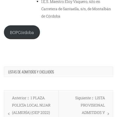
I.E.S. Maestro Eloy Vaquero, sito en
Carretera de Santaella, s/n, de Montalbán
de Córdoba
BOPCórdoba
LISTAS DE ADMITIDOS Y EXCLUIDOS
Navegación
Entrada
Entrada
Anterior
1 PLAZA
Siguiente
LISTA
de
anterior:
siguiente:
POLICÍA LOCAL NIJAR
PROVISIONAL
entradas
(ALMERÍA) (OEP 2022)
ADMITIDOS Y