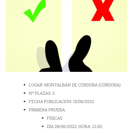
LUGAR: MONTALBÁN DE CÓRDOBA (CÓRDOBA)
Nº PLAZAS: 3
FECHA PUBLICACIÓN: 15/06/2022
PRIMERA PRUEBA:
FÍSICAS
DÍA 28/06/2022; HORA: 12:00;