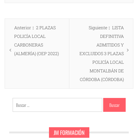
Navegación
Entrada
Entrada
Anterior
2 PLAZAS
Siguiente
LISTA
de
anterior:
siguiente:
POLICÍA LOCAL
DEFINITIVA
entradas
CARBONERAS
ADMITIDOS Y
(ALMERÍA) (OEP 2022)
EXCLUIDOS 3 PLAZAS
POLICÍA LOCAL
MONTALBÁN DE
CÓRDOBA (CÓRDOBA)
Buscar:
JM FORMACIÓN