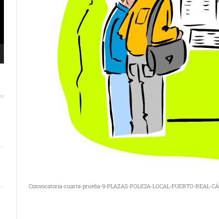
Convocatoria-cuarta-prueba-9-PLAZAS-POLICIA-LOCAL-PUERTO-REAL-CÁ