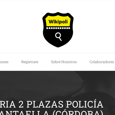
iones
Regístrate
Sobre Nosotros
Colaboradores
IA 2 PLAZAS POLICÍA
ANTAELLA (CÓRDOBA)