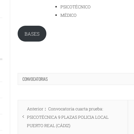
PSICOTÉCNICO
MÉDICO
BASES
CONVOCATORIAS
Navegación
Entrada
Anterior
Convocatoria cuarta prueba:
de
anterior:
PSICOTÉCNICA 9 PLAZAS POLICIA LOCAL
entradas
PUERTO REAL (CÁDIZ)