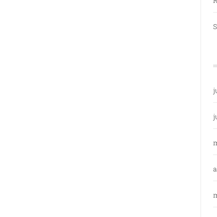
R
S
j
j
a
m