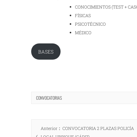
CONOCIMIENTOS (TEST + CAS
FÍSICAS
PSICOTÉCNICO
MÉDICO
BASES
CONVOCATORIAS
Navegación
Entrada
Anterior
CONVOCATORIA 2 PLAZAS POLICÍA
de
anterior:
LOCAL UBRIQUE (CÁDIZ)