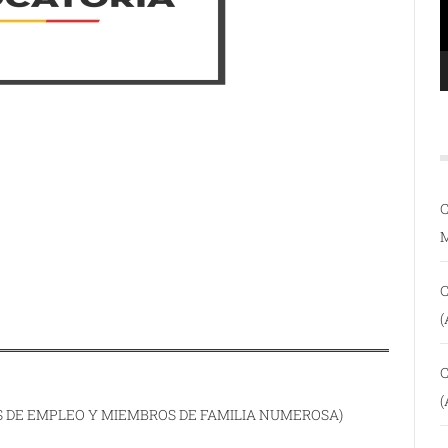
C
C
(
C
(
ES DE EMPLEO Y MIEMBROS DE FAMILIA NUMEROSA)