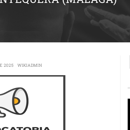
E 2025
WIKIADMIN
R
d
v