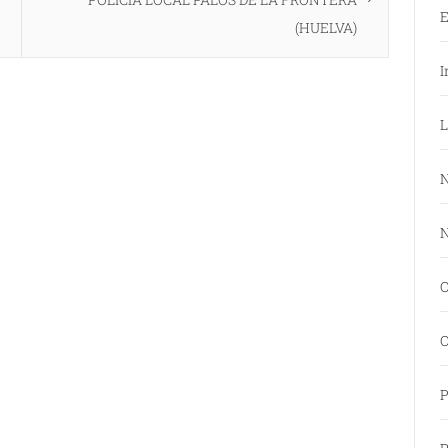
E
(HUELVA)
I
L
N
N
O
O
P