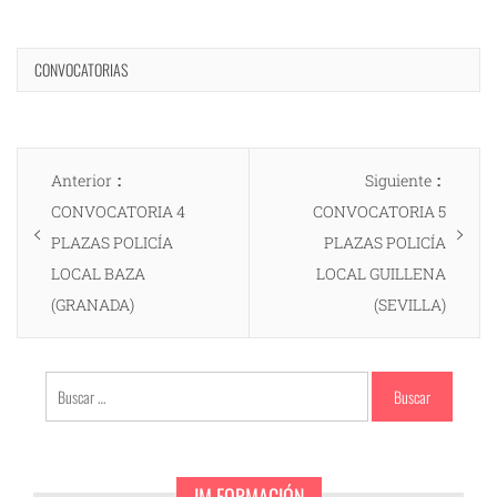
CONVOCATORIAS
Navegación
Entrada
Entrad
Anterior
Siguiente
de
anterior:
siguien
CONVOCATORIA 4
CONVOCATORIA 5
entradas
PLAZAS POLICÍA
PLAZAS POLICÍA
LOCAL BAZA
LOCAL GUILLENA
(GRANADA)
(SEVILLA)
Buscar:
JM FORMACIÓN