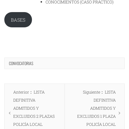
CONOCIMIENTOS (CASO PRÁCTICO)
BASES
CONVOCATORIAS
Navegación
Entrada
Entrada
Anterior
LISTA
Siguiente
LISTA
de
anterior:
siguiente:
DEFINITIVA
DEFINITIVA
entradas
ADMITIDOS Y
ADMITIDOS Y
EXCLUIDOS 2 PLAZAS
EXCLUIDOS 1 PLAZA
POLICÍA LOCAL
POLICÍA LOCAL