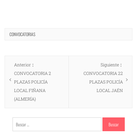
CONVOCATORIAS
Navegación
Entrada
Entrad
Anterior
Siguiente
de
anterior:
siguien
CONVOCATORIA 2
CONVOCATORIA 22
entradas
PLAZAS POLICÍA
PLAZAS POLICÍA
LOCAL FIÑANA
LOCAL JAÉN
(ALMERÍA)
Buscar: